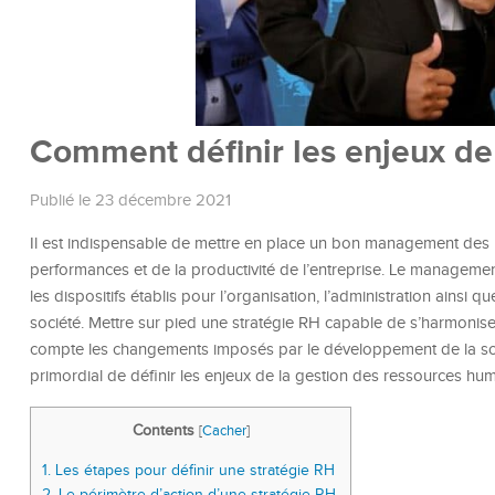
Comment définir les enjeux de
Publié le 23 décembre 2021
Il est indispensable de mettre en place un bon management des re
performances et de la productivité de l’entreprise. Le manageme
les dispositifs établis pour l’organisation, l’administration ain
société. Mettre sur pied une stratégie RH capable de s’harmonise
compte les changements imposés par le développement de la société
primordial de définir les enjeux de la gestion des ressources hu
Contents
[
Cacher
]
1.
Les étapes pour définir une stratégie RH
2.
Le périmètre d’action d’une stratégie RH