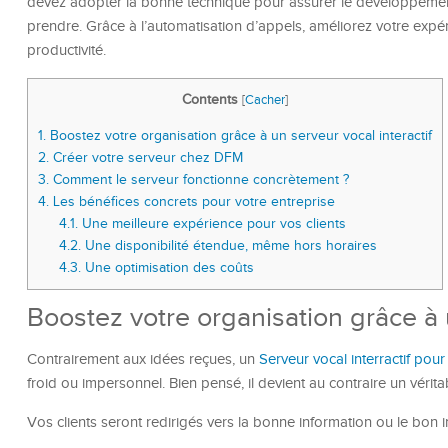
devez adopter la bonne technique pour assurer le développement 
prendre. Grâce à l’automatisation d’appels, améliorez votre expér
productivité.
Contents
[
Cacher
]
1.
Boostez votre organisation grâce à un serveur vocal interactif
2.
Créer votre serveur chez DFM
3.
Comment le serveur fonctionne concrètement ?
4.
Les bénéfices concrets pour votre entreprise
4.1.
Une meilleure expérience pour vos clients
4.2.
Une disponibilité étendue, même hors horaires
4.3.
Une optimisation des coûts
Boostez votre organisation grâce à u
Contrairement aux idées reçues, un
Serveur vocal interractif pour
froid ou impersonnel. Bien pensé, il devient au contraire un véritab
Vos clients seront redirigés vers la bonne information ou le bon in