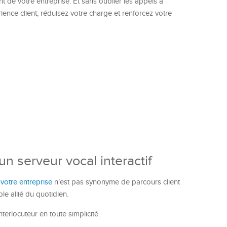
de votre entreprise. Et sans oublier les appels à
ience client, réduisez votre charge et renforcez votre
n serveur vocal interactif
 votre entreprise
n’est pas synonyme de parcours client
le allié du quotidien.
terlocuteur en toute simplicité.