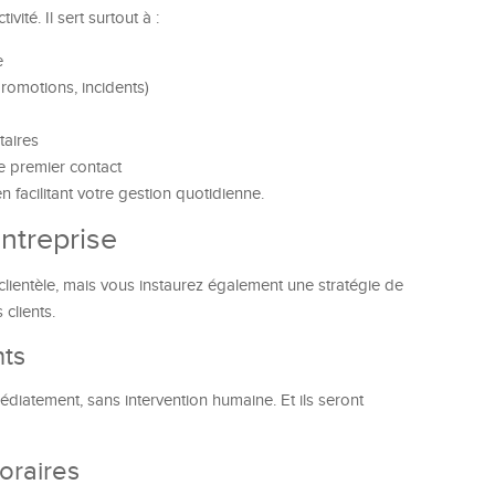
ité. Il sert surtout à :
e
romotions, incidents)
taires
le premier contact
n facilitant votre gestion quotidienne.
ntreprise
clientèle, mais vous instaurez également une stratégie de
clients.
nts
diatement, sans intervention humaine. Et ils seront
oraires